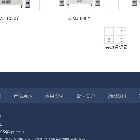
MJ-1080Y
BJMJ-800Y
1
2
3

共51条记录
们
产品展示
应用案例
公司实力
新闻资讯
1
2
5@qq.com
平区东湖街道龙船坞路106号2幢6层605室