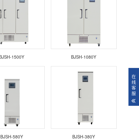
BJSH-1500Y
BJSH-1080Y
在
线
客
服
BJSH-580Y
BJSH-380Y