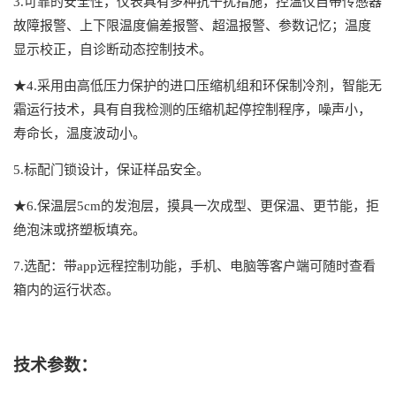
3.
可靠的安全性，仪表具有多种抗干扰措施，控温仪自带传感器
故障报警、上下限温度偏差报警、超温报警、参数记忆；温度
显示校正，自诊断动态控制技术。
★
4.
采用由高低压力保护的进口压缩机组和环保制冷剂，智能无
霜运行技术，具有自我检测的压缩机起停控制程序，噪声小，
寿命长，温度波动小。
5.
标配门锁设计，保证样品安全。
★
6.
保温层
5cm
的发泡层，摸具一次成型、更保温、更节能，拒
绝泡沫或挤塑板填充。
7.
选配：带
app
远程控制功能，手机、电脑等客户端可随时查看
箱内的运行状态。
技术参数：