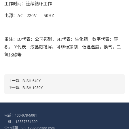
工作时间：连续循环工作
电源：
AC 220V 50HZ
备注：
BJ
代表：公司邦聚，
SH
代表：生化箱，数字代表：容
积，
Y
代表：液晶触摸屏。
可非标定制：低温温度
，
换气，二
氧化碳等
上一篇：
BJSH-640Y
下一篇：
BJSH-1080Y
电话：400-678-5061
手机： 13857851392
企业邮箱：980129295@qq.com